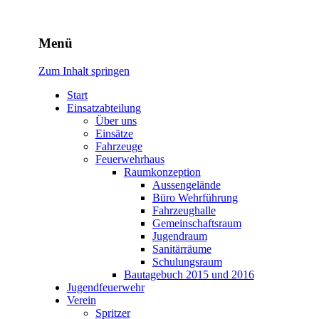
Freiwillige Feuerwehr Rodhe
Menü
Zum Inhalt springen
Start
Einsatzabteilung
Über uns
Einsätze
Fahrzeuge
Feuerwehrhaus
Raumkonzeption
Aussengelände
Büro Wehrführung
Fahrzeughalle
Gemeinschaftsraum
Jugendraum
Sanitärräume
Schulungsraum
Bautagebuch 2015 und 2016
Jugendfeuerwehr
Verein
Spritzer