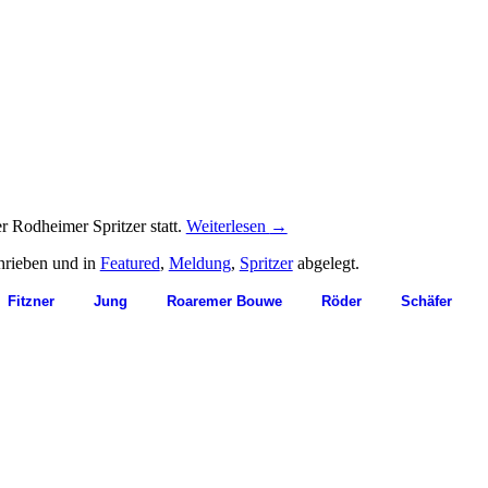
r Rodheimer Spritzer statt.
Weiterlesen
→
rieben und in
Featured
,
Meldung
,
Spritzer
abgelegt.
Fitzner
Jung
Roaremer Bouwe
Röder
Schäfer