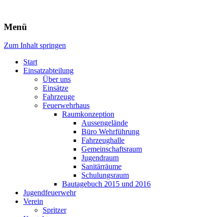
Freiwillige Feuerwehr Rodheim 
Menü
Zum Inhalt springen
Start
Einsatzabteilung
Über uns
Einsätze
Fahrzeuge
Feuerwehrhaus
Raumkonzeption
Aussengelände
Büro Wehrführung
Fahrzeughalle
Gemeinschaftsraum
Jugendraum
Sanitärräume
Schulungsraum
Bautagebuch 2015 und 2016
Jugendfeuerwehr
Verein
Spritzer