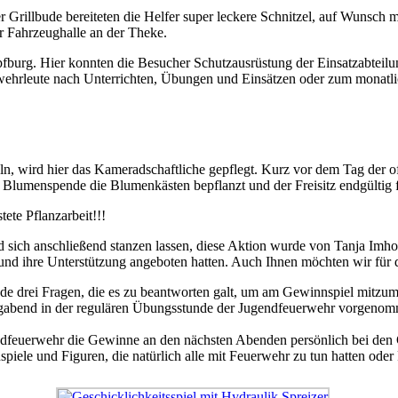
er Grillbude bereiteten die Helfer super leckere Schnitzel, auf Wunsc
 Fahrzeughalle an der Theke.
pfburg. Hier konnten die Besucher Schutzausrüstung der Einsatzabteil
uerwehrleute nach Unterrichten, Übungen und Einsätzen oder zum monat
, wird hier das Kameradschaftliche gepflegt. Kurz vor dem Tag der o
umenspende die Blumenkästen bepflanzt und der Freisitz endgültig fer
ete Pflanzarbeit!!!
ich anschließend stanzen lassen, diese Aktion wurde von Tanja Imhof u
d und ihre Unterstützung angeboten hatten. Auch Ihnen möchten wir für
nde drei Fragen, die es zu beantworten galt, um am Gewinnspiel mitz
abend in der regulären Übungsstunde der Jugendfeuerwehr vorgenomme
ndfeuerwehr die Gewinne an den nächsten Abenden persönlich bei de
enspiele und Figuren, die natürlich alle mit Feuerwehr zu tun hatten od