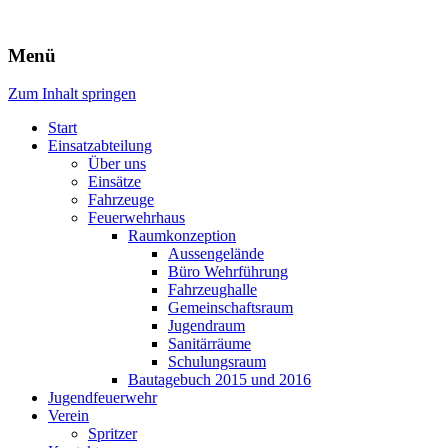
Freiwillige Feuerwehr Rodheim 
Menü
Zum Inhalt springen
Start
Einsatzabteilung
Über uns
Einsätze
Fahrzeuge
Feuerwehrhaus
Raumkonzeption
Aussengelände
Büro Wehrführung
Fahrzeughalle
Gemeinschaftsraum
Jugendraum
Sanitärräume
Schulungsraum
Bautagebuch 2015 und 2016
Jugendfeuerwehr
Verein
Spritzer