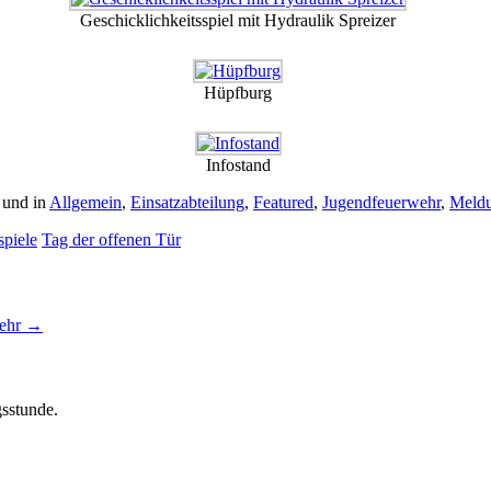
Geschicklichkeitsspiel mit Hydraulik Spreizer
Hüpfburg
Infostand
 und in
Allgemein
,
Einsatzabteilung
,
Featured
,
Jugendfeuerwehr
,
Meld
spiele
Tag der offenen Tür
wehr
→
gsstunde.