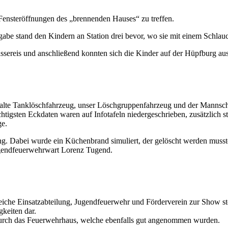
e Fensteröffnungen des „brennenden Hauses“ zu treffen.
gabe stand den Kindern an Station drei bevor, wo sie mit einem Schla
ssereis und anschließend konnten sich die Kinder auf der Hüpfburg au
e alte Tanklöschfahrzeug, unser Löschgruppenfahrzeug und der Mannsc
htigsten Eckdaten waren auf Infotafeln niedergeschrieben, zusätzlich
ge.
g. Dabei wurde ein Küchenbrand simuliert, der gelöscht werden musst
Jugendfeuerwehrwart Lorenz Tugend.
iche Einsatzabteilung, Jugendfeuerwehr und Förderverein zur Show st
gkeiten dar.
 durch das Feuerwehrhaus, welche ebenfalls gut angenommen wurden.