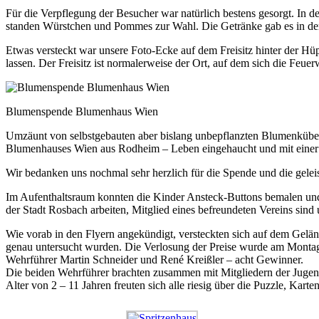
Für die Verpflegung der Besucher war natürlich bestens gesorgt. In d
standen Würstchen und Pommes zur Wahl. Die Getränke gab es in der
Etwas versteckt war unsere Foto-Ecke auf dem Freisitz hinter der Hü
lassen. Der Freisitz ist normalerweise der Ort, auf dem sich die Fe
Blumenspende Blumenhaus Wien
Umzäunt von selbstgebauten aber bislang unbepflanzten Blumenkübeln
Blumenhauses Wien aus Rodheim – Leben eingehaucht und mit einer Bl
Wir bedanken uns nochmal sehr herzlich für die Spende und die geleist
Im Aufenthaltsraum konnten die Kinder Ansteck-Buttons bemalen und s
der Stadt Rosbach arbeiten, Mitglied eines befreundeten Vereins sin
Wie vorab in den Flyern angekündigt, versteckten sich auf dem Gelä
genau untersucht wurden. Die Verlosung der Preise wurde am Montag
Wehrführer Martin Schneider und René Kreißler – acht Gewinner.
Die beiden Wehrführer brachten zusammen mit Mitgliedern der Juge
Alter von 2 – 11 Jahren freuten sich alle riesig über die Puzzle, Kart