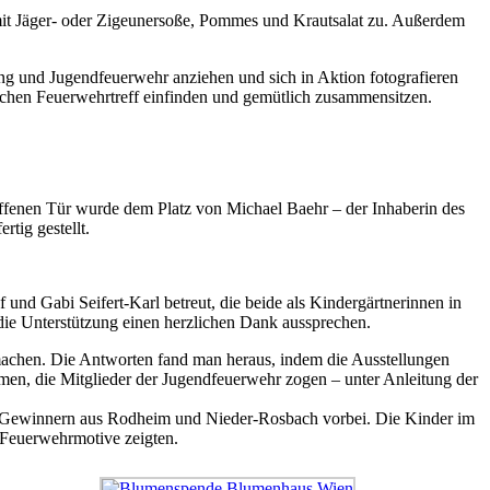
h mit Jäger- oder Zigeunersoße, Pommes und Krautsalat zu. Außerdem
ung und Jugendfeuerwehr anziehen und sich in Aktion fotografieren
lichen Feuerwehrtreff einfinden und gemütlich zusammensitzen.
ffenen Tür wurde dem Platz von Michael Baehr – der Inhaberin des
tig gestellt.
nd Gabi Seifert-Karl betreut, die beide als Kindergärtnerinnen in
 die Unterstützung einen herzlichen Dank aussprechen.
umachen. Die Antworten fand man heraus, indem die Ausstellungen
n, die Mitglieder der Jugendfeuerwehr zogen – unter Anleitung der
n Gewinnern aus Rodheim und Nieder-Rosbach vorbei. Die Kinder im
er Feuerwehrmotive zeigten.