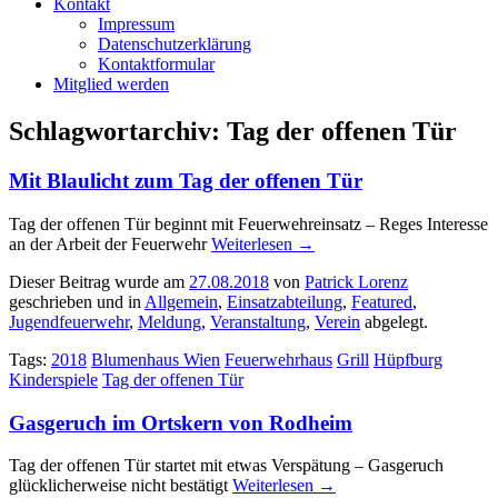
Kontakt
Impressum
Datenschutzerklärung
Kontaktformular
Mitglied werden
Schlagwortarchiv:
Tag der offenen Tür
Mit Blaulicht zum Tag der offenen Tür
Tag der offenen Tür beginnt mit Feuerwehreinsatz – Reges Interesse
an der Arbeit der Feuerwehr
Weiterlesen
→
Dieser Beitrag wurde am
27.08.2018
von
Patrick Lorenz
geschrieben und in
Allgemein
,
Einsatzabteilung
,
Featured
,
Jugendfeuerwehr
,
Meldung
,
Veranstaltung
,
Verein
abgelegt.
Tags:
2018
Blumenhaus Wien
Feuerwehrhaus
Grill
Hüpfburg
Kinderspiele
Tag der offenen Tür
Gasgeruch im Ortskern von Rodheim
Tag der offenen Tür startet mit etwas Verspätung – Gasgeruch
glücklicherweise nicht bestätigt
Weiterlesen
→