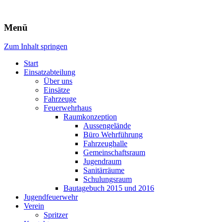
Freiwillige Feuerwehr Rodheim
Menü
v.d.H.
Zum Inhalt springen
Start
Einsatzabteilung
Über uns
Einsätze
Fahrzeuge
Feuerwehrhaus
Raumkonzeption
Aussengelände
Büro Wehrführung
Fahrzeughalle
Gemeinschaftsraum
Jugendraum
Sanitärräume
Schulungsraum
Bautagebuch 2015 und 2016
Jugendfeuerwehr
Verein
Spritzer