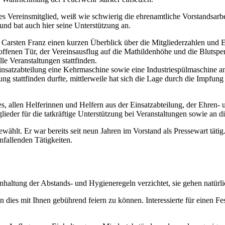
es Vereinsmitglied, weiß wie schwierig die ehrenamtliche Vorstandsarbei
nd bat auch hier seine Unterstützung an.
 Carsten Franz einen kurzen Überblick über die Mitgliederzahlen und Ei
 offenen Tür, der Vereinsausflug auf die Mathildenhöhe und die Blutsp
e Veranstaltungen stattfinden.
nsatzabteilung eine Kehrmaschine sowie eine Industriespülmaschine a
ng stattfinden durfte, mittlerweile hat sich die Lage durch die Impfung
s, allen Helferinnen und Helfern aus der Einsatzabteilung, der Ehren- 
der für die tatkräftige Unterstützung bei Veranstaltungen sowie an die
wählt. Er war bereits seit neun Jahren im Vorstand als Pressewart tät
nfallenden Tätigkeiten.
nhaltung der Abstands- und Hygieneregeln verzichtet, sie gehen natürl
en dies mit Ihnen gebührend feiern zu können. Interessierte für einen 