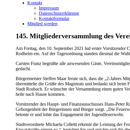
Kontakt
Impressum
Datenschutzerklärung
Kontaktformular
Mitglied werden
145. Mitgliederversammlung des Verei
Am Freitag, den 10. September 2021 lud erster Vorsitzender 
Rodheim ein. Auf der Tagesordnung standen diesmal die Wahl d
Carsten Franz begrüßte alle anwesenden Gäste, Vereinsmitgli
gedacht.
Bürgermeister Steffen Maar freute sich, dass die „2-Jahres M
übermittelte die Grüße des Magistrats und bedankt sich beim Fö
Stadt Rosbach. Er wünschte der Versammlung einen guten Ver
heile nach Hause kommen.
Vorsitzender des Haupt- und Finanzausschusses Hans-Peter Rathj
Geborgenheit der Bürgerinnen und Bürger sorgt. „Die Feuerweh
betonte er und lobte das Engagement der Jugendfeuerwehr.
Stadtverordnete Michaela Colletti erkennt die Leistung der F
Einsatzkräfte nimmt zu.“, berichtet Sie und möchte sich für 