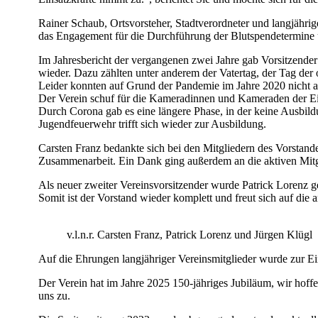
Rainer Schaub, Ortsvorsteher, Stadtverordneter und langjährig
das Engagement für die Durchführung der Blutspendetermine u
Im Jahresbericht der vergangenen zwei Jahre gab Vorsitzender
wieder. Dazu zählten unter anderem der Vatertag, der Tag der
Leider konnten auf Grund der Pandemie im Jahre 2020 nicht all
Der Verein schuf für die Kameradinnen und Kameraden der Ei
Durch Corona gab es eine längere Phase, in der keine Ausbildu
Jugendfeuerwehr trifft sich wieder zur Ausbildung.
Carsten Franz bedankte sich bei den Mitgliedern des Vorstande
Zusammenarbeit. Ein Dank ging außerdem an die aktiven Mitglie
Als neuer zweiter Vereinsvorsitzender wurde Patrick Lorenz ge
Somit ist der Vorstand wieder komplett und freut sich auf die a
v.l.n.r. Carsten Franz, Patrick Lorenz und Jürgen Klügl
Auf die Ehrungen langjähriger Vereinsmitglieder wurde zur Ei
Der Verein hat im Jahre 2025 150-jähriges Jubiläum, wir hoff
uns zu.