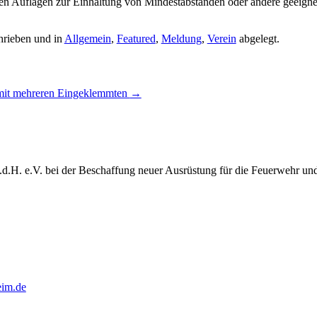
ellen Auflagen zur Einhaltung von Mindestabständen oder andere geei
rieben und in
Allgemein
,
Featured
,
Meldung
,
Verein
abgelegt.
mit mehreren Eingeklemmten
→
.d.H. e.V. bei der Beschaffung neuer Ausrüstung für die Feuerwehr un
eim.de