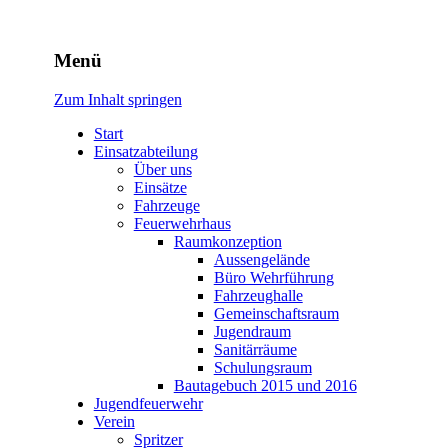
Freiwillige Feuerwehr Rodhe
Menü
Zum Inhalt springen
Start
Einsatzabteilung
Über uns
Einsätze
Fahrzeuge
Feuerwehrhaus
Raumkonzeption
Aussengelände
Büro Wehrführung
Fahrzeughalle
Gemeinschaftsraum
Jugendraum
Sanitärräume
Schulungsraum
Bautagebuch 2015 und 2016
Jugendfeuerwehr
Verein
Spritzer