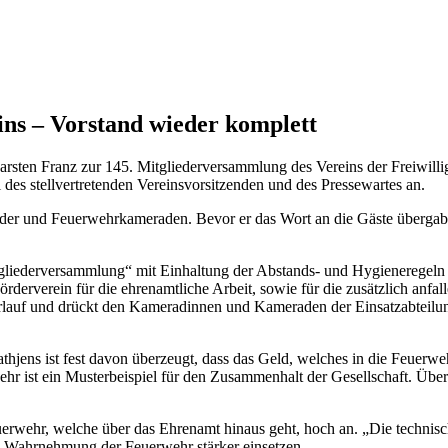
ns – Vorstand wieder komplett
Carsten Franz zur 145. Mitgliederversammlung des Vereins der Freiwil
es stellvertretenden Vereinsvorsitzenden und des Pressewartes an.
eder und Feuerwehrkameraden. Bevor er das Wort an die Gäste übergab
itgliederversammlung“ mit Einhaltung der Abstands- und Hygieneregeln 
rderverein für die ehrenamtliche Arbeit, sowie für die zusätzlich anfal
lauf und drückt den Kameradinnen und Kameraden der Einsatzabteilung
ens ist fest davon überzeugt, dass das Geld, welches in die Feuerwehr i
r ist ein Musterbeispiel für den Zusammenhalt der Gesellschaft. Über
euerwehr, welche über das Ehrenamt hinaus geht, hoch an. „Die techni
die Wahrnehmung der Feuerwehr stärker einsetzen.