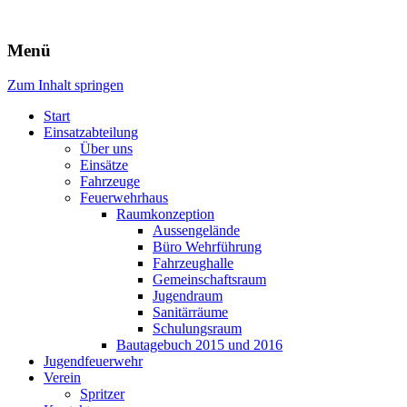
Freiwillige Feuerwehr Rodheim
Menü
v.d.H.
Zum Inhalt springen
Start
Einsatzabteilung
Über uns
Einsätze
Fahrzeuge
Feuerwehrhaus
Raumkonzeption
Aussengelände
Büro Wehrführung
Fahrzeughalle
Gemeinschaftsraum
Jugendraum
Sanitärräume
Schulungsraum
Bautagebuch 2015 und 2016
Jugendfeuerwehr
Verein
Spritzer