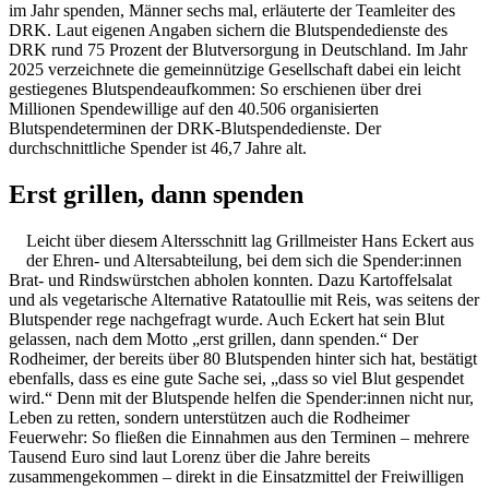
im Jahr spenden, Männer sechs mal, erläuterte der Teamleiter des
DRK. Laut eigenen Angaben sichern die Blutspendedienste des
DRK rund 75 Prozent der Blutversorgung in Deutschland. Im Jahr
2025 verzeichnete die gemeinnützige Gesellschaft dabei ein leicht
gestiegenes Blutspendeaufkommen: So erschienen über drei
Millionen Spendewillige auf den 40.506 organisierten
Blutspendeterminen der DRK-Blutspendedienste. Der
durchschnittliche Spender ist 46,7 Jahre alt.
Erst grillen, dann spenden
Leicht über diesem Altersschnitt lag Grillmeister Hans Eckert aus
der Ehren- und Altersabteilung, bei dem sich die Spender:innen
Brat- und Rindswürstchen abholen konnten. Dazu Kartoffelsalat
und als vegetarische Alternative Ratatoullie mit Reis, was seitens der
Blutspender rege nachgefragt wurde. Auch Eckert hat sein Blut
gelassen, nach dem Motto „erst grillen, dann spenden.“ Der
Rodheimer, der bereits über 80 Blutspenden hinter sich hat, bestätigt
ebenfalls, dass es eine gute Sache sei, „dass so viel Blut gespendet
wird.“ Denn mit der Blutspende helfen die Spender:innen nicht nur,
Leben zu retten, sondern unterstützen auch die Rodheimer
Feuerwehr: So fließen die Einnahmen aus den Terminen – mehrere
Tausend Euro sind laut Lorenz über die Jahre bereits
zusammengekommen – direkt in die Einsatzmittel der Freiwilligen