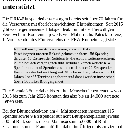
unterstützt
Die DRK-Blutspendedienste sorgen bereits seit über 70 Jahren für
die Versorgung mit überlebenswichtigen Blutpräparaten. Seit 2015
gibt es die gemeinsame Blutspendeaktion mit der Freiwilligen
Feuerwehr in Rodheim – jeweils vier Mal im Jahr. Patrick Lorenz,
1. Vorsitzender des Fördervereins der FFW Rodheim sagt stolz:
Ich weiß noch, wie stolz wir waren, als wir 2019 zur
Faschingszeit unseren Rekord geknackt haben: 156 Spender,
darunter 18 Erstspender. Seitdem ist die Aktion weitergewachsen.
Allein bei den vergangenen fünf Terminen kamen weitere 674
Spenderinnen und Spender zusammen, darunter 60 Erstspender.
Wenn man die Entwicklung seit 2015 betrachtet, haben wir in 11
Jahren über 35 Termine angeboten und dabei wurden inzwischen
über 2.300 Liter Blut gespendet.
Eine Spende könne dabei bis zu drei Menschenleben retten – von
2015 bis zum Jahr 2026 könnten das also bis zu 14.000 gerettete
Leben sein.
Bei der Blutspendeaktion am 4. Mai spendeten insgesamt 115
Spender sowie 9 Erstspender auf acht Blutspendeplätzen jeweils
500 ml Blut, sodass dieses Mal insgesamt 62.000 ml Blut
zusammenkamen. Frauen dürfen dabei im Übrigen bis zu vier mal