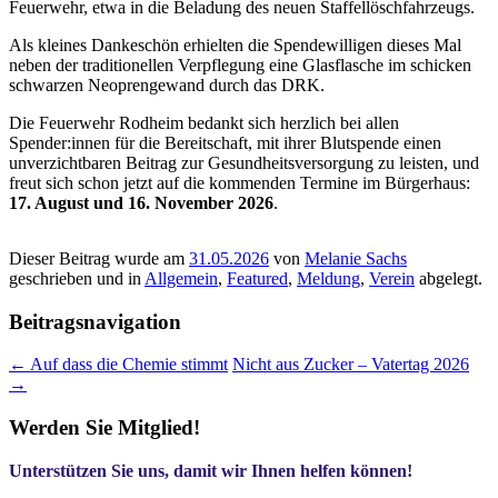
Feuerwehr, etwa in die Beladung des neuen Staffellöschfahrzeugs.
Als kleines Dankeschön erhielten die Spendewilligen dieses Mal
neben der traditionellen Verpflegung eine Glasflasche im schicken
schwarzen Neoprengewand durch das DRK.
Die Feuerwehr Rodheim bedankt sich herzlich bei allen
Spender:innen für die Bereitschaft, mit ihrer Blutspende einen
unverzichtbaren Beitrag zur Gesundheitsversorgung zu leisten, und
freut sich schon jetzt auf die kommenden Termine im Bürgerhaus:
17. August und 16. November 2026
.
Dieser Beitrag wurde am
31.05.2026
von
Melanie Sachs
geschrieben und in
Allgemein
,
Featured
,
Meldung
,
Verein
abgelegt.
Beitragsnavigation
←
Auf dass die Chemie stimmt
Nicht aus Zucker – Vatertag 2026
→
Werden Sie Mitglied!
Unterstützen Sie uns, damit wir Ihnen helfen können!