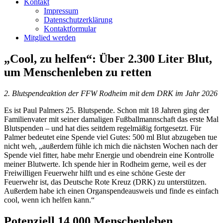
Kontakt
Impressum
Datenschutzerklärung
Kontaktformular
Mitglied werden
„Cool, zu helfen“: Über 2.300 Liter Blut,
um Menschenleben zu retten
2. Blutspendeaktion der FFW Rodheim mit dem DRK im Jahr 2026
Es ist Paul Palmers 25. Blutspende. Schon mit 18 Jahren ging der
Familienvater mit seiner damaligen Fußballmannschaft das erste Mal
Blutspenden – und hat dies seitdem regelmäßig fortgesetzt. Für
Palmer bedeutet eine Spende viel Gutes: 500 ml Blut abzugeben tue
nicht weh, „außerdem fühle ich mich die nächsten Wochen nach der
Spende viel fitter, habe mehr Energie und obendrein eine Kontrolle
meiner Blutwerte. Ich spende hier in Rodheim gerne, weil es der
Freiwilligen Feuerwehr hilft und es eine schöne Geste der
Feuerwehr ist, das Deutsche Rote Kreuz (DRK) zu unterstützen.
Außerdem habe ich einen Organspendeausweis und finde es einfach
cool, wenn ich helfen kann.“
Potenziell 14.000 Menschenleben