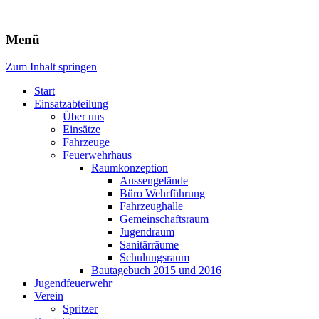
Freiwillige Feuerwehr Rodheim
Menü
v.d.H.
Zum Inhalt springen
Start
Einsatzabteilung
Über uns
Einsätze
Fahrzeuge
Feuerwehrhaus
Raumkonzeption
Aussengelände
Büro Wehrführung
Fahrzeughalle
Gemeinschaftsraum
Jugendraum
Sanitärräume
Schulungsraum
Bautagebuch 2015 und 2016
Jugendfeuerwehr
Verein
Spritzer