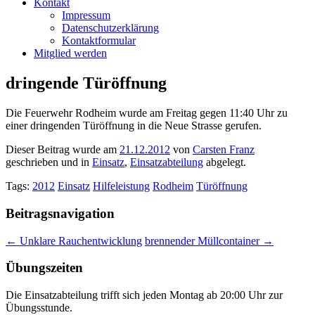
Kontakt
Impressum
Datenschutzerklärung
Kontaktformular
Mitglied werden
dringende Türöffnung
Die Feuerwehr Rodheim wurde am Freitag gegen 11:40 Uhr zu
einer dringenden Türöffnung in die Neue Strasse gerufen.
Dieser Beitrag wurde am
21.12.2012
von
Carsten Franz
geschrieben und in
Einsatz
,
Einsatzabteilung
abgelegt.
Tags:
2012
Einsatz
Hilfeleistung
Rodheim
Türöffnung
Beitragsnavigation
←
Unklare Rauchentwicklung
brennender Müllcontainer
→
Übungszeiten
Die Einsatzabteilung trifft sich jeden Montag ab 20:00 Uhr zur
Übungsstunde.