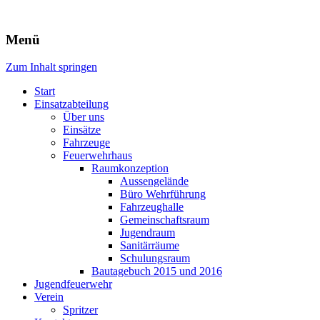
Freiwillige Feuerwehr Rodheim
Menü
v.d.H.
Zum Inhalt springen
Start
Einsatzabteilung
Über uns
Einsätze
Fahrzeuge
Feuerwehrhaus
Raumkonzeption
Aussengelände
Büro Wehrführung
Fahrzeughalle
Gemeinschaftsraum
Jugendraum
Sanitärräume
Schulungsraum
Bautagebuch 2015 und 2016
Jugendfeuerwehr
Verein
Spritzer