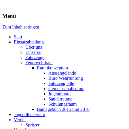
Freiwillige Feuerwehr Rodheim
Menü
v.d.H.
Zum Inhalt springen
Start
Einsatzabteilung
Über uns
Einsätze
Fahrzeuge
Feuerwehrhaus
Raumkonzeption
Aussengelände
Büro Wehrführung
Fahrzeughalle
Gemeinschaftsraum
Jugendraum
Sanitärräume
Schulungsraum
Bautagebuch 2015 und 2016
Jugendfeuerwehr
Verein
Spritzer