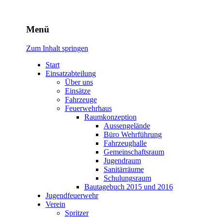
Freiwillige Feuerwehr
Menü
Rodheim v.d.H.
Zum Inhalt springen
Start
Einsatzabteilung
Über uns
Einsätze
Fahrzeuge
Feuerwehrhaus
Raumkonzeption
Aussengelände
Büro Wehrführung
Fahrzeughalle
Gemeinschaftsraum
Jugendraum
Sanitärräume
Schulungsraum
Bautagebuch 2015 und 2016
Jugendfeuerwehr
Verein
Spritzer