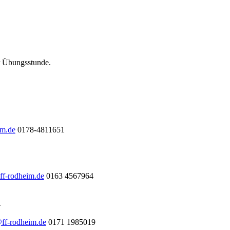
ur Übungsstunde.
im.de
0178-4811651
ff-rodheim.de
0163 4567964
l
@ff-rodheim.de
0171 1985019