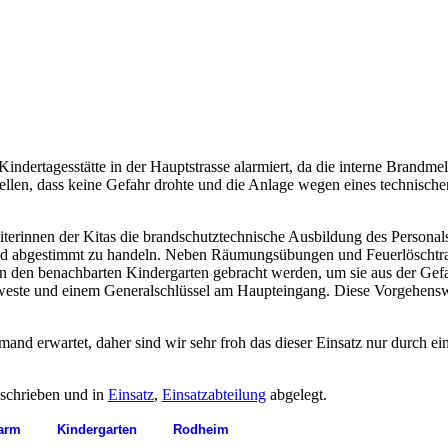
ertagesstätte in der Hauptstrasse alarmiert, da die interne Brandmeld
ellen, dass keine Gefahr drohte und die Anlage wegen eines technische
Leiterinnen der Kitas die brandschutztechnische Ausbildung des Pers
 und abgestimmt zu handeln. Neben Räumungsübungen und Feuerlöschtrain
t in den benachbarten Kindergarten gebracht werden, um sie aus der Ge
weste und einem Generalschlüssel am Haupteingang. Diese Vorgehenswei
and erwartet, daher sind wir sehr froh das dieser Einsatz nur durch e
schrieben und in
Einsatz
,
Einsatzabteilung
abgelegt.
arm
Kindergarten
Rodheim