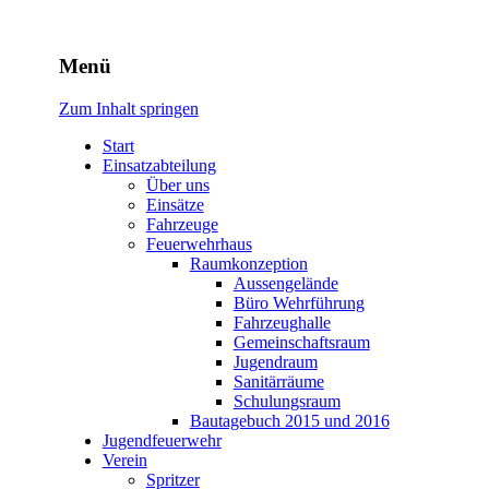
Freiwillige Feuerwehr Rodhe
Menü
Zum Inhalt springen
Start
Einsatzabteilung
Über uns
Einsätze
Fahrzeuge
Feuerwehrhaus
Raumkonzeption
Aussengelände
Büro Wehrführung
Fahrzeughalle
Gemeinschaftsraum
Jugendraum
Sanitärräume
Schulungsraum
Bautagebuch 2015 und 2016
Jugendfeuerwehr
Verein
Spritzer