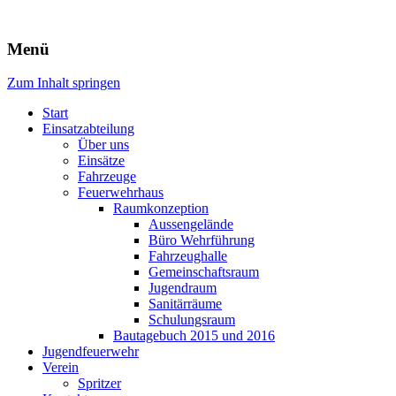
Freiwillige Feuerwehr Rodheim
Menü
v.d.H.
Zum Inhalt springen
Start
Einsatzabteilung
Über uns
Einsätze
Fahrzeuge
Feuerwehrhaus
Raumkonzeption
Aussengelände
Büro Wehrführung
Fahrzeughalle
Gemeinschaftsraum
Jugendraum
Sanitärräume
Schulungsraum
Bautagebuch 2015 und 2016
Jugendfeuerwehr
Verein
Spritzer