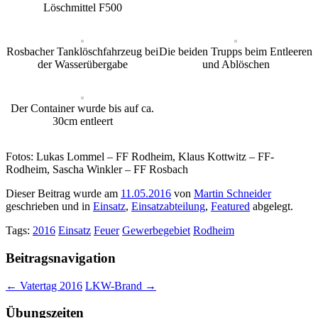
Löschmittel F500
Rosbacher Tanklöschfahrzeug bei
Die beiden Trupps beim Entleeren
der Wasserübergabe
und Ablöschen
Der Container wurde bis auf ca.
30cm entleert
Fotos: Lukas Lommel – FF Rodheim, Klaus Kottwitz – FF-
Rodheim, Sascha Winkler – FF Rosbach
Dieser Beitrag wurde am
11.05.2016
von
Martin Schneider
geschrieben und in
Einsatz
,
Einsatzabteilung
,
Featured
abgelegt.
Tags:
2016
Einsatz
Feuer
Gewerbegebiet
Rodheim
Beitragsnavigation
←
Vatertag 2016
LKW-Brand
→
Übungszeiten