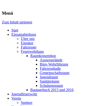
Freiwillige Feuerwehr Rodheim
Menü
v.d.H.
Zum Inhalt springen
Start
Einsatzabteilung
Über uns
Einsätze
Fahrzeuge
Feuerwehrhaus
Raumkonzeption
Aussengelände
Büro Wehrführung
Fahrzeughalle
Gemeinschaftsraum
Jugendraum
Sanitärräume
Schulungsraum
Bautagebuch 2015 und 2016
Jugendfeuerwehr
Verein
Spritzer