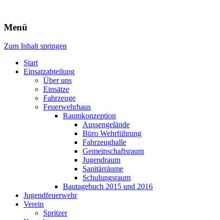
Freiwillige Feuerwehr Rodheim
Menü
v.d.H.
Zum Inhalt springen
Start
Einsatzabteilung
Über uns
Einsätze
Fahrzeuge
Feuerwehrhaus
Raumkonzeption
Aussengelände
Büro Wehrführung
Fahrzeughalle
Gemeinschaftsraum
Jugendraum
Sanitärräume
Schulungsraum
Bautagebuch 2015 und 2016
Jugendfeuerwehr
Verein
Spritzer