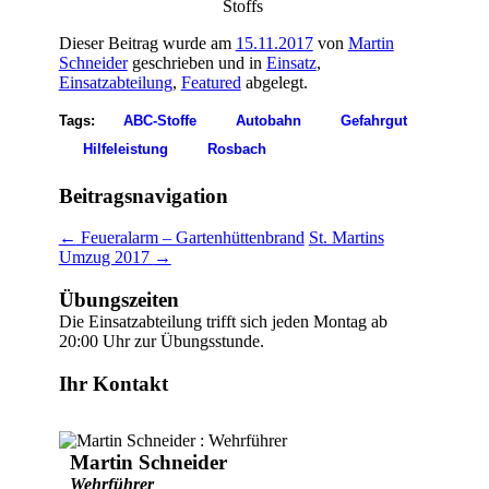
Stoffs
Dieser Beitrag wurde am
15.11.2017
von
Martin
Schneider
geschrieben und in
Einsatz
,
Einsatzabteilung
,
Featured
abgelegt.
Tags:
ABC-Stoffe
Autobahn
Gefahrgut
Hilfeleistung
Rosbach
Beitragsnavigation
←
Feueralarm – Gartenhüttenbrand
St. Martins
Umzug 2017
→
Übungszeiten
Die Einsatzabteilung trifft sich jeden Montag ab
20:00 Uhr zur Übungsstunde.
Ihr Kontakt
Martin Schneider
Wehrführer