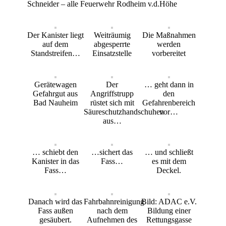
Schneider – alle Feuerwehr Rodheim v.d.Höhe
Der Kanister liegt
Weiträumig
Die Maßnahmen
auf dem
abgesperrte
werden
Standstreifen…
Einsatzstelle
vorbereitet
Gerätewagen
Der
… geht dann in
Gefahrgut aus
Angriffstrupp
den
Bad Nauheim
rüstet sich mit
Gefahrenbereich
Säureschutzhandschuhen
vor…
aus…
… schiebt den
…sichert das
… und schließt
Kanister in das
Fass…
es mit dem
Fass…
Deckel.
Danach wird das
Fahrbahnreinigung
Bild: ADAC e.V.
Fass außen
nach dem
Bildung einer
gesäubert.
Aufnehmen des
Rettungsgasse