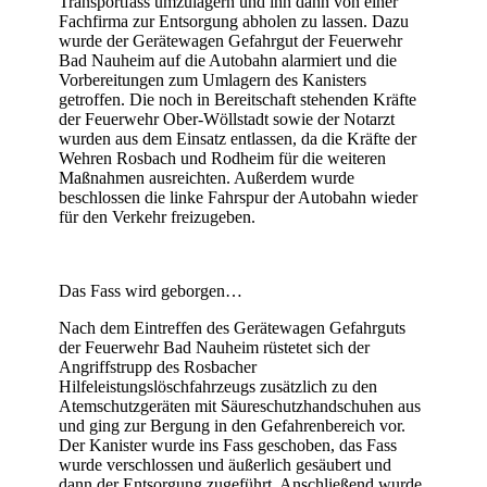
Transportfass umzulagern und ihn dann von einer
Fachfirma zur Entsorgung abholen zu lassen. Dazu
wurde der Gerätewagen Gefahrgut der Feuerwehr
Bad Nauheim auf die Autobahn alarmiert und die
Vorbereitungen zum Umlagern des Kanisters
getroffen. Die noch in Bereitschaft stehenden Kräfte
der Feuerwehr Ober-Wöllstadt sowie der Notarzt
wurden aus dem Einsatz entlassen, da die Kräfte der
Wehren Rosbach und Rodheim für die weiteren
Maßnahmen ausreichten. Außerdem wurde
beschlossen die linke Fahrspur der Autobahn wieder
für den Verkehr freizugeben.
Das Fass wird geborgen…
Nach dem Eintreffen des Gerätewagen Gefahrguts
der Feuerwehr Bad Nauheim rüstetet sich der
Angriffstrupp des Rosbacher
Hilfeleistungslöschfahrzeugs zusätzlich zu den
Atemschutzgeräten mit Säureschutzhandschuhen aus
und ging zur Bergung in den Gefahrenbereich vor.
Der Kanister wurde ins Fass geschoben, das Fass
wurde verschlossen und äußerlich gesäubert und
dann der Entsorgung zugeführt. Anschließend wurde