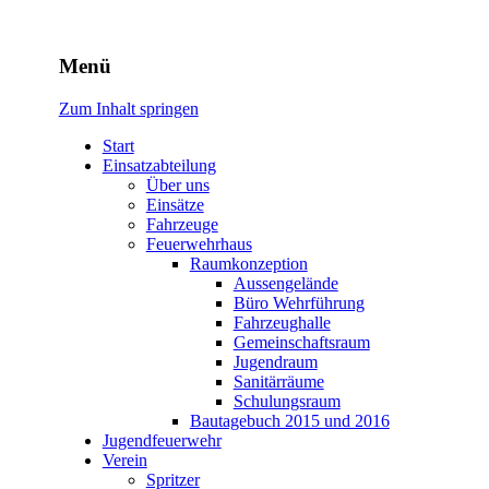
Freiwillige Feuerwehr
Menü
Rodheim v.d.H.
Zum Inhalt springen
Start
Einsatzabteilung
Über uns
Einsätze
Fahrzeuge
Feuerwehrhaus
Raumkonzeption
Aussengelände
Büro Wehrführung
Fahrzeughalle
Gemeinschaftsraum
Jugendraum
Sanitärräume
Schulungsraum
Bautagebuch 2015 und 2016
Jugendfeuerwehr
Verein
Spritzer