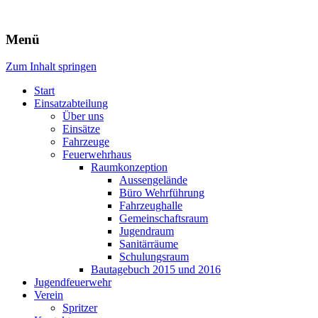
Freiwillige Feuerwehr Rodheim
Menü
v.d.H.
Zum Inhalt springen
Start
Einsatzabteilung
Über uns
Einsätze
Fahrzeuge
Feuerwehrhaus
Raumkonzeption
Aussengelände
Büro Wehrführung
Fahrzeughalle
Gemeinschaftsraum
Jugendraum
Sanitärräume
Schulungsraum
Bautagebuch 2015 und 2016
Jugendfeuerwehr
Verein
Spritzer