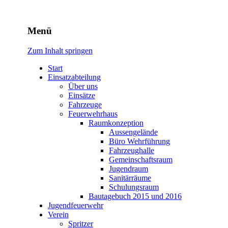
Freiwillige Feuerwehr Rodhe
Menü
Zum Inhalt springen
Start
Einsatzabteilung
Über uns
Einsätze
Fahrzeuge
Feuerwehrhaus
Raumkonzeption
Aussengelände
Büro Wehrführung
Fahrzeughalle
Gemeinschaftsraum
Jugendraum
Sanitärräume
Schulungsraum
Bautagebuch 2015 und 2016
Jugendfeuerwehr
Verein
Spritzer