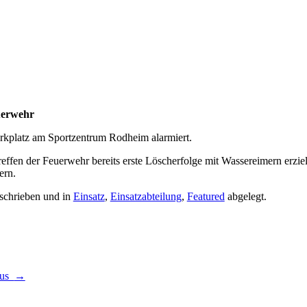
uerwehr
rkplatz am Sportzentrum Rodheim alarmiert.
ffen der Feuerwehr bereits erste Löscherfolge mit Wassereimern erziel
ern.
schrieben und in
Einsatz
,
Einsatzabteilung
,
Featured
abgelegt.
aus
→