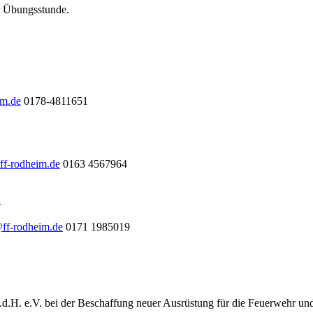
ur Übungsstunde.
im.de
0178-4811651
ff-rodheim.de
0163 4567964
l
@ff-rodheim.de
0171 1985019
.d.H. e.V. bei der Beschaffung neuer Ausrüstung für die Feuerwehr un