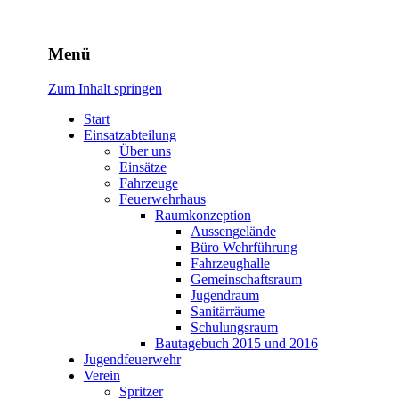
Freiwillige Feuerwehr Rodhe
Menü
Zum Inhalt springen
Start
Einsatzabteilung
Über uns
Einsätze
Fahrzeuge
Feuerwehrhaus
Raumkonzeption
Aussengelände
Büro Wehrführung
Fahrzeughalle
Gemeinschaftsraum
Jugendraum
Sanitärräume
Schulungsraum
Bautagebuch 2015 und 2016
Jugendfeuerwehr
Verein
Spritzer