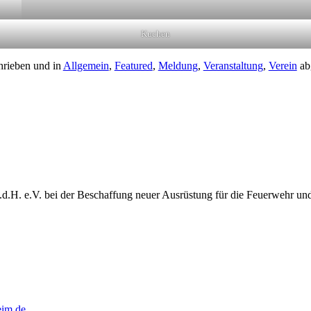
Kuchen
rieben und in
Allgemein
,
Featured
,
Meldung
,
Veranstaltung
,
Verein
ab
.d.H. e.V. bei der Beschaffung neuer Ausrüstung für die Feuerwehr un
eim.de