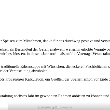
 Jahr Speisen zum Mitnehmen, danke für das durchweg positive und vers
ehren als Bestandteil der Gefahrenabwehr weiterhin erhöhte Verantwo
n wir beschlossen, in diesem Jahr nochmals auf die Vatertags-Veranst
ie traditionelle Erbsensuppe mit Würstchen, die leckeren Fischbrötche
art der Veranstaltung abzuholen.
tz großzügiger Kalkulation, ein Großteil der Speisen schon vor Ende 
anstaltung nächstes Jahr im gewohnten Rahmen anbieten zu können und
Zubereitung Erbsensuppe