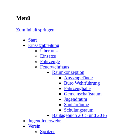
Freiwillige Feuerwehr Rodhe
Menü
Zum Inhalt springen
Start
Einsatzabteilung
Über uns
Einsätze
Fahrzeuge
Feuerwehrhaus
Raumkonzeption
Aussengelände
Büro Wehrführung
Fahrzeughalle
Gemeinschaftsraum
Jugendraum
Sanitärräume
Schulungsraum
Bautagebuch 2015 und 2016
Jugendfeuerwehr
Verein
Spritzer