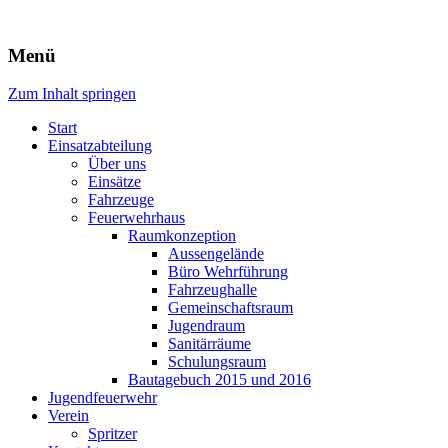
Freiwillige Feuerwehr Rodheim
Menü
v.d.H.
Zum Inhalt springen
Start
Einsatzabteilung
Über uns
Einsätze
Fahrzeuge
Feuerwehrhaus
Raumkonzeption
Aussengelände
Büro Wehrführung
Fahrzeughalle
Gemeinschaftsraum
Jugendraum
Sanitärräume
Schulungsraum
Bautagebuch 2015 und 2016
Jugendfeuerwehr
Verein
Spritzer