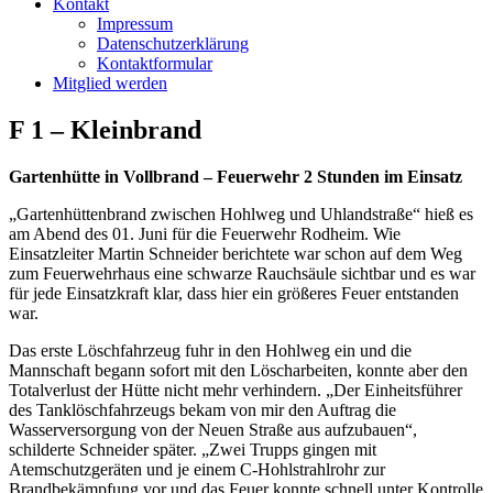
Kontakt
Impressum
Datenschutzerklärung
Kontaktformular
Mitglied werden
F 1 – Kleinbrand
Gartenhütte in Vollbrand – Feuerwehr 2 Stunden im Einsatz
„Gartenhüttenbrand zwischen Hohlweg und Uhlandstraße“ hieß es
am Abend des 01. Juni für die Feuerwehr Rodheim. Wie
Einsatzleiter Martin Schneider berichtete war schon auf dem Weg
zum Feuerwehrhaus eine schwarze Rauchsäule sichtbar und es war
für jede Einsatzkraft klar, dass hier ein größeres Feuer entstanden
war.
Das erste Löschfahrzeug fuhr in den Hohlweg ein und die
Mannschaft begann sofort mit den Löscharbeiten, konnte aber den
Totalverlust der Hütte nicht mehr verhindern. „Der Einheitsführer
des Tanklöschfahrzeugs bekam von mir den Auftrag die
Wasserversorgung von der Neuen Straße aus aufzubauen“,
schilderte Schneider später. „Zwei Trupps gingen mit
Atemschutzgeräten und je einem C-Hohlstrahlrohr zur
Brandbekämpfung vor und das Feuer konnte schnell unter Kontrolle