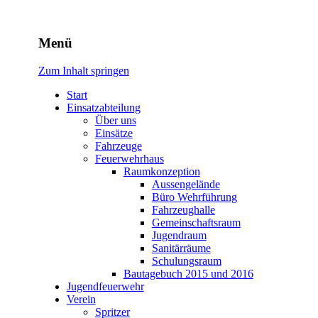
Freiwillige Feuerwehr
Menü
Rodheim v.d.H.
Zum Inhalt springen
Start
Einsatzabteilung
Über uns
Einsätze
Fahrzeuge
Feuerwehrhaus
Raumkonzeption
Aussengelände
Büro Wehrführung
Fahrzeughalle
Gemeinschaftsraum
Jugendraum
Sanitärräume
Schulungsraum
Bautagebuch 2015 und 2016
Jugendfeuerwehr
Verein
Spritzer