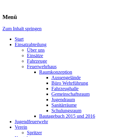
Freiwillige Feuerwehr Rodheim
Menü
v.d.H.
Zum Inhalt springen
Start
Einsatzabteilung
Über uns
Einsätze
Fahrzeuge
Feuerwehrhaus
Raumkonzeption
Aussengelände
Büro Wehrführung
Fahrzeughalle
Gemeinschaftsraum
Jugendraum
Sanitärräume
Schulungsraum
Bautagebuch 2015 und 2016
Jugendfeuerwehr
Verein
Spritzer