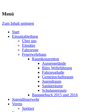
Freiwillige Feuerwehr Rodheim
Menü
v.d.H.
Zum Inhalt springen
Start
Einsatzabteilung
Über uns
Einsätze
Fahrzeuge
Feuerwehrhaus
Raumkonzeption
Aussengelände
Büro Wehrführung
Fahrzeughalle
Gemeinschaftsraum
Jugendraum
Sanitärräume
Schulungsraum
Bautagebuch 2015 und 2016
Jugendfeuerwehr
Verein
Spritzer