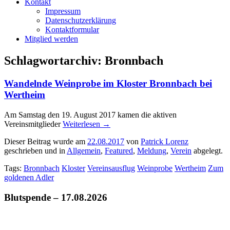
Kontakt
Impressum
Datenschutzerklärung
Kontaktformular
Mitglied werden
Schlagwortarchiv:
Bronnbach
Wandelnde Weinprobe im Kloster Bronnbach bei
Wertheim
Am Samstag den 19. August 2017 kamen die aktiven
Vereinsmitglieder
Weiterlesen
→
Dieser Beitrag wurde am
22.08.2017
von
Patrick Lorenz
geschrieben und in
Allgemein
,
Featured
,
Meldung
,
Verein
abgelegt.
Tags:
Bronnbach
Kloster
Vereinsausflug
Weinprobe
Wertheim
Zum
goldenen Adler
Blutspende – 17.08.2026