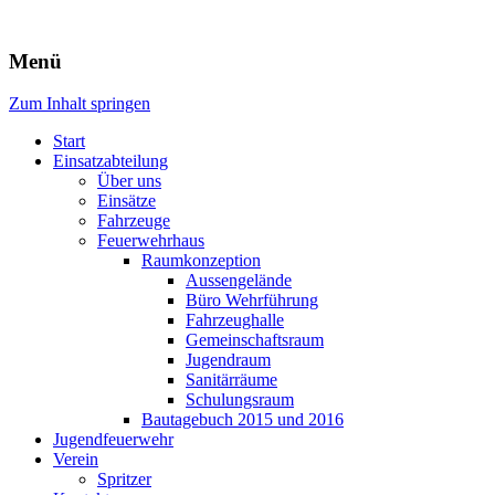
Freiwillige Feuerwehr Rodheim
Menü
v.d.H.
Zum Inhalt springen
Start
Einsatzabteilung
Über uns
Einsätze
Fahrzeuge
Feuerwehrhaus
Raumkonzeption
Aussengelände
Büro Wehrführung
Fahrzeughalle
Gemeinschaftsraum
Jugendraum
Sanitärräume
Schulungsraum
Bautagebuch 2015 und 2016
Jugendfeuerwehr
Verein
Spritzer