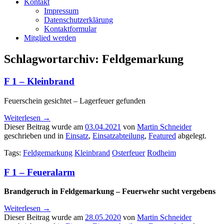
Kontakt
Impressum
Datenschutzerklärung
Kontaktformular
Mitglied werden
Schlagwortarchiv:
Feldgemarkung
F 1 – Kleinbrand
Feuerschein gesichtet – Lagerfeuer gefunden
Weiterlesen
→
Dieser Beitrag wurde am
03.04.2021
von
Martin Schneider
geschrieben und in
Einsatz
,
Einsatzabteilung
,
Featured
abgelegt.
Tags:
Feldgemarkung
Kleinbrand
Osterfeuer
Rodheim
F 1 – Feueralarm
Brandgeruch in Feldgemarkung – Feuerwehr sucht vergebens
Weiterlesen
→
Dieser Beitrag wurde am
28.05.2020
von
Martin Schneider