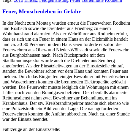
Tags:
2010
Einsatz
Feldgemarkung
Feuer
Gartenhütte
Rodheim
Feuer, Menschenleben in Gefahr
In der Nacht zum Montag wurden erneut die Feuerwehren Rodheim
und Rosbach sowie die Drehleiter aus Friedberg zu einem
Wohnhausbrand alarmiert. Als der Wehrführer aus Rodheim erfuhr,
dass es sich um ein Feuer in einem Haus an der Dickmühle handelt
und ca. 20-30 Personen in dem Haus seien forderte er sofort die
Feuerwehren aus Ober- und Nieder-Wöllstadt sowie die Feuerwehr
aus Burgholzhausen nach. Nach Rücksprache mit dem
Stadtbrandinspektor wurde auch die Drehleiter aus Seulberg
angefordert. Als der Einsatzleitwagen an der Einsatzstelle eintraf,
standen die Bewohner schon vor dem Haus und konnten Feuer aus
melden. Durch das Eingreifen einiger Bewohner mit Feuerlöschern
und Wassereimern konnten die brennenden Elektrogeräte gelöscht
werden. Die Feuerwehr musste lediglich die Wohnungen mit einem
Lüfter noch von den Brandgasen befreien. Der ebenfalls alarmierte
Rettungsdienst nahm zwei Bewohner zur Behandlung mit ins
Krankenhaus. Der stv. Kreisbrandinspektor machte sich ebenso wie
eine Polizeistreife ein Bild von der Lage. Die nachgeforderten
Feuerwehren konnten die Anfahrt abbrechen. Nach ca. einer Stunde
war der Einsatz beendet.
Fahrzeuge an der Einsatzstelle: