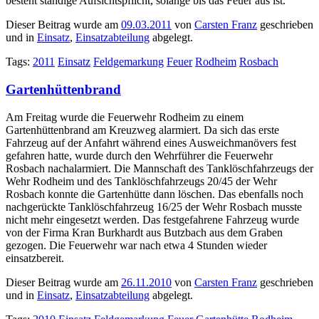
besteht ständige Aufsichtspflicht, solange bis das Feuer aus ist.
Dieser Beitrag wurde am
09.03.2011
von
Carsten Franz
geschrieben
und in
Einsatz
,
Einsatzabteilung
abgelegt.
Tags:
2011
Einsatz
Feldgemarkung
Feuer
Rodheim
Rosbach
Gartenhüttenbrand
Am Freitag wurde die Feuerwehr Rodheim zu einem
Gartenhüttenbrand am Kreuzweg alarmiert. Da sich das erste
Fahrzeug auf der Anfahrt während eines Ausweichmanövers fest
gefahren hatte, wurde durch den Wehrführer die Feuerwehr
Rosbach nachalarmiert. Die Mannschaft des Tanklöschfahrzeugs der
Wehr Rodheim und des Tanklöschfahrzeugs 20/45 der Wehr
Rosbach konnte die Gartenhütte dann löschen. Das ebenfalls noch
nachgerückte Tanklöschfahrzeug 16/25 der Wehr Rosbach musste
nicht mehr eingesetzt werden. Das festgefahrene Fahrzeug wurde
von der Firma Kran Burkhardt aus Butzbach aus dem Graben
gezogen. Die Feuerwehr war nach etwa 4 Stunden wieder
einsatzbereit.
Dieser Beitrag wurde am
26.11.2010
von
Carsten Franz
geschrieben
und in
Einsatz
,
Einsatzabteilung
abgelegt.