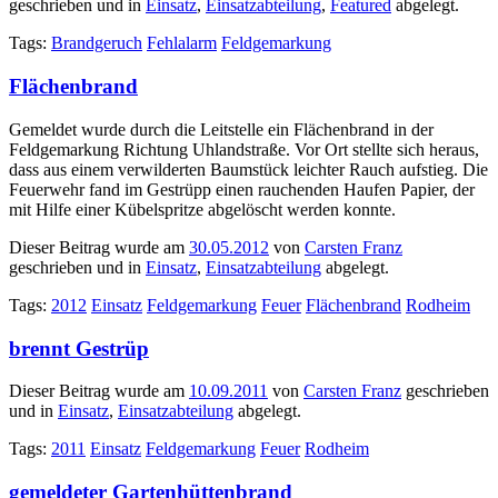
geschrieben und in
Einsatz
,
Einsatzabteilung
,
Featured
abgelegt.
Tags:
Brandgeruch
Fehlalarm
Feldgemarkung
Flächenbrand
Gemeldet wurde durch die Leitstelle ein Flächenbrand in der
Feldgemarkung Richtung Uhlandstraße. Vor Ort stellte sich heraus,
dass aus einem verwilderten Baumstück leichter Rauch aufstieg. Die
Feuerwehr fand im Gestrüpp einen rauchenden Haufen Papier, der
mit Hilfe einer Kübelspritze abgelöscht werden konnte.
Dieser Beitrag wurde am
30.05.2012
von
Carsten Franz
geschrieben und in
Einsatz
,
Einsatzabteilung
abgelegt.
Tags:
2012
Einsatz
Feldgemarkung
Feuer
Flächenbrand
Rodheim
brennt Gestrüp
Dieser Beitrag wurde am
10.09.2011
von
Carsten Franz
geschrieben
und in
Einsatz
,
Einsatzabteilung
abgelegt.
Tags:
2011
Einsatz
Feldgemarkung
Feuer
Rodheim
gemeldeter Gartenhüttenbrand