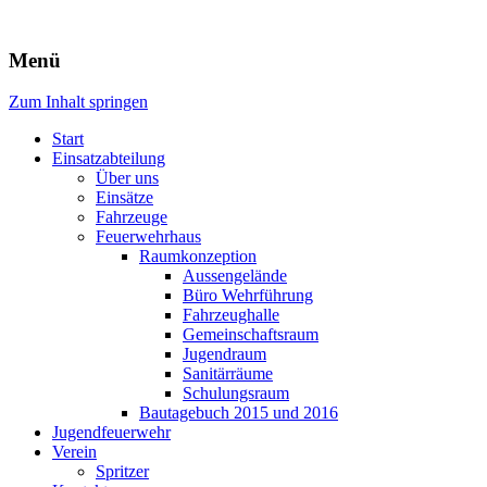
Freiwillige Feuerwehr Rodheim
Menü
v.d.H.
Zum Inhalt springen
Start
Einsatzabteilung
Über uns
Einsätze
Fahrzeuge
Feuerwehrhaus
Raumkonzeption
Aussengelände
Büro Wehrführung
Fahrzeughalle
Gemeinschaftsraum
Jugendraum
Sanitärräume
Schulungsraum
Bautagebuch 2015 und 2016
Jugendfeuerwehr
Verein
Spritzer