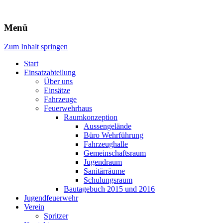
Freiwillige Feuerwehr Rodheim
Menü
v.d.H.
Zum Inhalt springen
Start
Einsatzabteilung
Über uns
Einsätze
Fahrzeuge
Feuerwehrhaus
Raumkonzeption
Aussengelände
Büro Wehrführung
Fahrzeughalle
Gemeinschaftsraum
Jugendraum
Sanitärräume
Schulungsraum
Bautagebuch 2015 und 2016
Jugendfeuerwehr
Verein
Spritzer