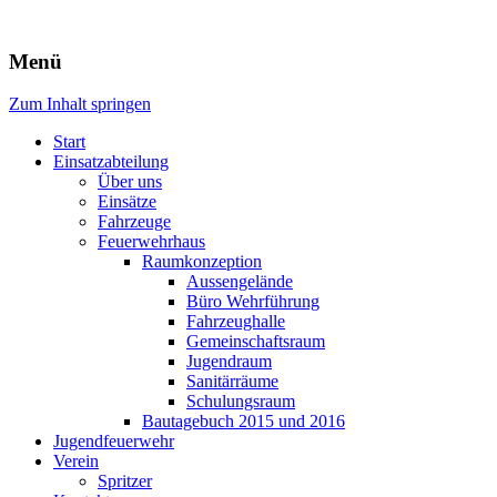
Freiwillige Feuerwehr Rodheim 
Menü
Zum Inhalt springen
Start
Einsatzabteilung
Über uns
Einsätze
Fahrzeuge
Feuerwehrhaus
Raumkonzeption
Aussengelände
Büro Wehrführung
Fahrzeughalle
Gemeinschaftsraum
Jugendraum
Sanitärräume
Schulungsraum
Bautagebuch 2015 und 2016
Jugendfeuerwehr
Verein
Spritzer