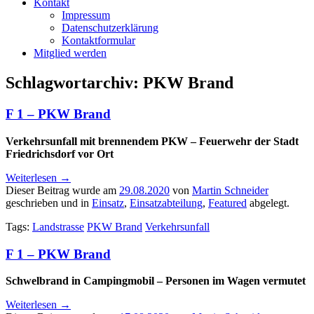
Kontakt
Impressum
Datenschutzerklärung
Kontaktformular
Mitglied werden
Schlagwortarchiv:
PKW Brand
F 1 – PKW Brand
Verkehrsunfall mit brennendem PKW – Feuerwehr der Stadt
Friedrichsdorf vor Ort
Weiterlesen
→
Dieser Beitrag wurde am
29.08.2020
von
Martin Schneider
geschrieben und in
Einsatz
,
Einsatzabteilung
,
Featured
abgelegt.
Tags:
Landstrasse
PKW Brand
Verkehrsunfall
F 1 – PKW Brand
Schwelbrand in Campingmobil – Personen im Wagen vermutet
Weiterlesen
→