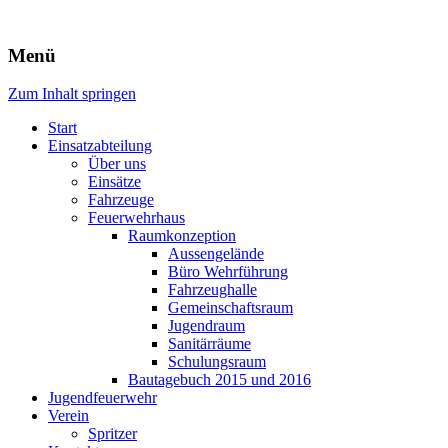
Freiwillige Feuerwehr Rodheim
Menü
v.d.H.
Zum Inhalt springen
Start
Einsatzabteilung
Über uns
Einsätze
Fahrzeuge
Feuerwehrhaus
Raumkonzeption
Aussengelände
Büro Wehrführung
Fahrzeughalle
Gemeinschaftsraum
Jugendraum
Sanitärräume
Schulungsraum
Bautagebuch 2015 und 2016
Jugendfeuerwehr
Verein
Spritzer