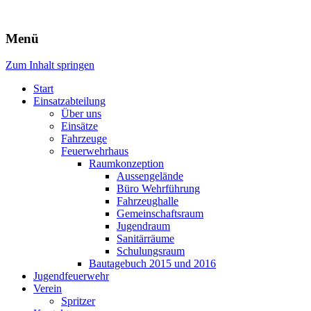
Freiwillige Feuerwehr Rodheim 
Menü
Zum Inhalt springen
Start
Einsatzabteilung
Über uns
Einsätze
Fahrzeuge
Feuerwehrhaus
Raumkonzeption
Aussengelände
Büro Wehrführung
Fahrzeughalle
Gemeinschaftsraum
Jugendraum
Sanitärräume
Schulungsraum
Bautagebuch 2015 und 2016
Jugendfeuerwehr
Verein
Spritzer