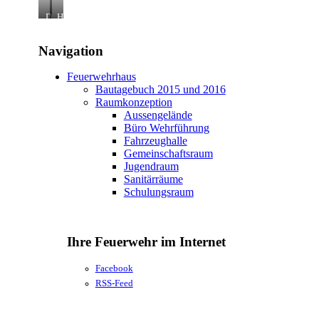
D
H
u
e
s
r
Navigation
c
r
h
e
b
n
Feuerwehrhaus
e
t
Bautagebuch 2015 und 2016
r
o
Raumkonzeption
e
i
i
l
Aussengelände
c
e
Büro Wehrführung
h
t
Fahrzeughalle
d
t
Gemeinschaftsraum
e
e
Jugendraum
r
H
Sanitärräume
e
Schulungsraum
r
r
e
n
Ihre Feuerwehr im Internet
Facebook
RSS-Feed