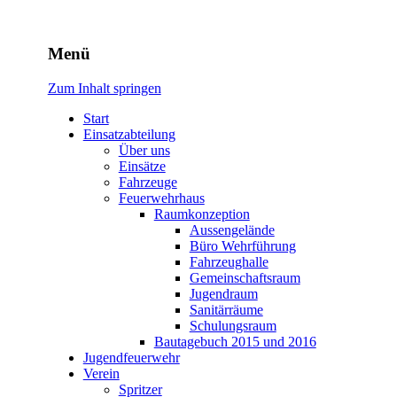
Freiwillige Feuerwehr
Menü
Rodheim v.d.H.
Zum Inhalt springen
Start
Einsatzabteilung
Über uns
Einsätze
Fahrzeuge
Feuerwehrhaus
Raumkonzeption
Aussengelände
Büro Wehrführung
Fahrzeughalle
Gemeinschaftsraum
Jugendraum
Sanitärräume
Schulungsraum
Bautagebuch 2015 und 2016
Jugendfeuerwehr
Verein
Spritzer