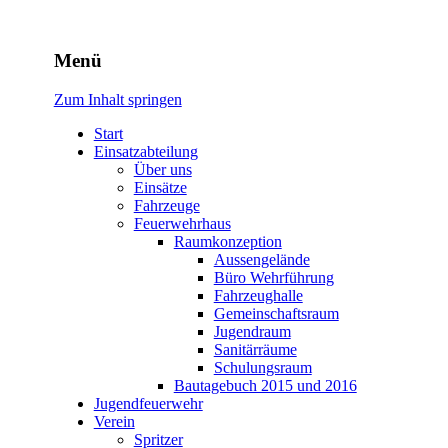
Freiwillige Feuerwehr
Menü
Rodheim v.d.H.
Zum Inhalt springen
Start
Einsatzabteilung
Über uns
Einsätze
Fahrzeuge
Feuerwehrhaus
Raumkonzeption
Aussengelände
Büro Wehrführung
Fahrzeughalle
Gemeinschaftsraum
Jugendraum
Sanitärräume
Schulungsraum
Bautagebuch 2015 und 2016
Jugendfeuerwehr
Verein
Spritzer