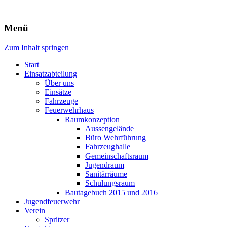
Freiwillige Feuerwehr Rodheim
Menü
v.d.H.
Zum Inhalt springen
Start
Einsatzabteilung
Über uns
Einsätze
Fahrzeuge
Feuerwehrhaus
Raumkonzeption
Aussengelände
Büro Wehrführung
Fahrzeughalle
Gemeinschaftsraum
Jugendraum
Sanitärräume
Schulungsraum
Bautagebuch 2015 und 2016
Jugendfeuerwehr
Verein
Spritzer