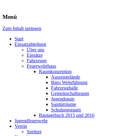
Freiwillige Feuerwehr Rodheim
Menü
v.d.H.
Zum Inhalt springen
Start
Einsatzabteilung
Über uns
Einsätze
Fahrzeuge
Feuerwehrhaus
Raumkonzeption
Aussengelände
Büro Wehrführung
Fahrzeughalle
Gemeinschaftsraum
Jugendraum
Sanitärräume
Schulungsraum
Bautagebuch 2015 und 2016
Jugendfeuerwehr
Verein
Spritzer