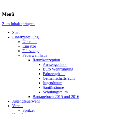
Freiwillige Feuerwehr Rodheim
Menü
v.d.H.
Zum Inhalt springen
Start
Einsatzabteilung
Über uns
Einsätze
Fahrzeuge
Feuerwehrhaus
Raumkonzeption
Aussengelände
Büro Wehrführung
Fahrzeughalle
Gemeinschaftsraum
Jugendraum
Sanitärräume
Schulungsraum
Bautagebuch 2015 und 2016
Jugendfeuerwehr
Verein
Spritzer