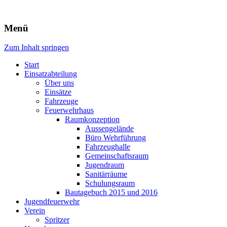
Freiwillige Feuerwehr Rodheim
Menü
v.d.H.
Zum Inhalt springen
Start
Einsatzabteilung
Über uns
Einsätze
Fahrzeuge
Feuerwehrhaus
Raumkonzeption
Aussengelände
Büro Wehrführung
Fahrzeughalle
Gemeinschaftsraum
Jugendraum
Sanitärräume
Schulungsraum
Bautagebuch 2015 und 2016
Jugendfeuerwehr
Verein
Spritzer