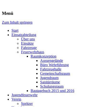
Freiwillige Feuerwehr Rodheim
Menü
v.d.H.
Zum Inhalt springen
Start
Einsatzabteilung
Über uns
Einsätze
Fahrzeuge
Feuerwehrhaus
Raumkonzeption
Aussengelände
Büro Wehrführung
Fahrzeughalle
Gemeinschaftsraum
Jugendraum
Sanitärräume
Schulungsraum
Bautagebuch 2015 und 2016
Jugendfeuerwehr
Verein
Spritzer