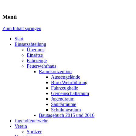
Freiwillige Feuerwehr Rodheim
Menü
v.d.H.
Zum Inhalt springen
Start
Einsatzabteilung
Über uns
Einsätze
Fahrzeuge
Feuerwehrhaus
Raumkonzeption
Aussengelände
Büro Wehrführung
Fahrzeughalle
Gemeinschaftsraum
Jugendraum
Sanitärräume
Schulungsraum
Bautagebuch 2015 und 2016
Jugendfeuerwehr
Verein
Spritzer