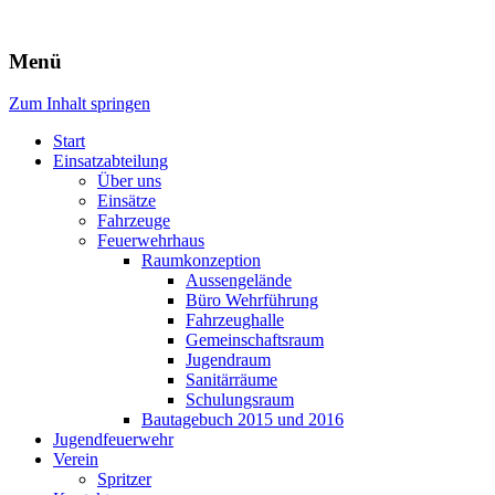
Freiwillige Feuerwehr Rodheim
Menü
v.d.H.
Zum Inhalt springen
Start
Einsatzabteilung
Über uns
Einsätze
Fahrzeuge
Feuerwehrhaus
Raumkonzeption
Aussengelände
Büro Wehrführung
Fahrzeughalle
Gemeinschaftsraum
Jugendraum
Sanitärräume
Schulungsraum
Bautagebuch 2015 und 2016
Jugendfeuerwehr
Verein
Spritzer