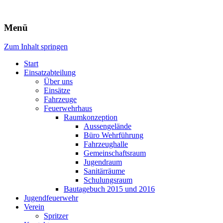
Freiwillige Feuerwehr Rodheim 
Menü
Zum Inhalt springen
Start
Einsatzabteilung
Über uns
Einsätze
Fahrzeuge
Feuerwehrhaus
Raumkonzeption
Aussengelände
Büro Wehrführung
Fahrzeughalle
Gemeinschaftsraum
Jugendraum
Sanitärräume
Schulungsraum
Bautagebuch 2015 und 2016
Jugendfeuerwehr
Verein
Spritzer