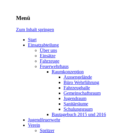
Freiwillige Feuerwehr Rodhe
Menü
Zum Inhalt springen
Start
Einsatzabteilung
Über uns
Einsätze
Fahrzeuge
Feuerwehrhaus
Raumkonzeption
Aussengelände
Büro Wehrführung
Fahrzeughalle
Gemeinschaftsraum
Jugendraum
Sanitärräume
Schulungsraum
Bautagebuch 2015 und 2016
Jugendfeuerwehr
Verein
Spritzer