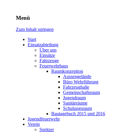
Freiwillige Feuerwehr
Menü
Rodheim v.d.H.
Zum Inhalt springen
Start
Einsatzabteilung
Über uns
Einsätze
Fahrzeuge
Feuerwehrhaus
Raumkonzeption
Aussengelände
Büro Wehrführung
Fahrzeughalle
Gemeinschaftsraum
Jugendraum
Sanitärräume
Schulungsraum
Bautagebuch 2015 und 2016
Jugendfeuerwehr
Verein
Spritzer