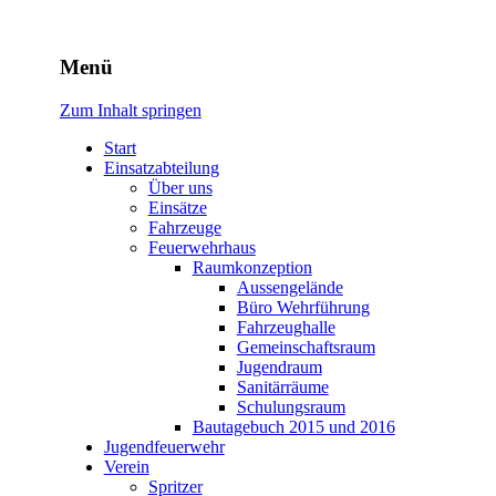
Freiwillige Feuerwehr Rodhe
Menü
Zum Inhalt springen
Start
Einsatzabteilung
Über uns
Einsätze
Fahrzeuge
Feuerwehrhaus
Raumkonzeption
Aussengelände
Büro Wehrführung
Fahrzeughalle
Gemeinschaftsraum
Jugendraum
Sanitärräume
Schulungsraum
Bautagebuch 2015 und 2016
Jugendfeuerwehr
Verein
Spritzer