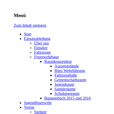
Freiwillige Feuerwehr
Menü
Rodheim v.d.H.
Zum Inhalt springen
Start
Einsatzabteilung
Über uns
Einsätze
Fahrzeuge
Feuerwehrhaus
Raumkonzeption
Aussengelände
Büro Wehrführung
Fahrzeughalle
Gemeinschaftsraum
Jugendraum
Sanitärräume
Schulungsraum
Bautagebuch 2015 und 2016
Jugendfeuerwehr
Verein
Spritzer