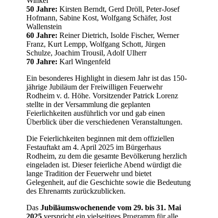
Winkel
50 Jahre:
Kirsten Berndt, Gerd Dröll, Peter-Josef
Hofmann, Sabine Kost, Wolfgang Schäfer, Jost
Wallenstein
60 Jahre:
Reiner Dietrich, Isolde Fischer, Werner
Franz, Kurt Lempp, Wolfgang Schott, Jürgen
Schulze, Joachim Trousil, Adolf Ulherr
70 Jahre:
Karl Wingenfeld
Ein besonderes Highlight in diesem Jahr ist das 150-
jährige Jubiläum der Freiwilligen Feuerwehr
Rodheim v. d. Höhe. Vorsitzender Patrick Lorenz
stellte in der Versammlung die geplanten
Feierlichkeiten ausführlich vor und gab einen
Überblick über die verschiedenen Veranstaltungen.
Die Feierlichkeiten beginnen mit dem offiziellen
Festauftakt am 4. April 2025 im Bürgerhaus
Rodheim, zu dem die gesamte Bevölkerung herzlich
eingeladen ist. Dieser feierliche Abend würdigt die
lange Tradition der Feuerwehr und bietet
Gelegenheit, auf die Geschichte sowie die Bedeutung
des Ehrenamts zurückzublicken.
Das
Jubiläumswochenende vom 29. bis 31. Mai
2025
verspricht ein vielseitiges Programm für alle