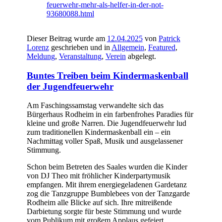
feuerwehr-mehr-als-helfer-in-der-not-
93680088.html
Dieser Beitrag wurde am
12.04.2025
von
Patrick
Lorenz
geschrieben und in
Allgemein
,
Featured
,
Meldung
,
Veranstaltung
,
Verein
abgelegt.
Buntes Treiben beim Kindermaskenball
der Jugendfeuerwehr
Am Faschingssamstag verwandelte sich das
Bürgerhaus Rodheim in ein farbenfrohes Paradies für
kleine und große Narren. Die Jugendfeuerwehr lud
zum traditionellen Kindermaskenball ein – ein
Nachmittag voller Spaß, Musik und ausgelassener
Stimmung.
Schon beim Betreten des Saales wurden die Kinder
von DJ Theo mit fröhlicher Kinderpartymusik
empfangen. Mit ihrem energiegeladenen Gardetanz
zog die Tanzgruppe Bumblebees von der Tanzgarde
Rodheim alle Blicke auf sich. Ihre mitreißende
Darbietung sorgte für beste Stimmung und wurde
vom Publikum mit großem Applaus gefeiert.