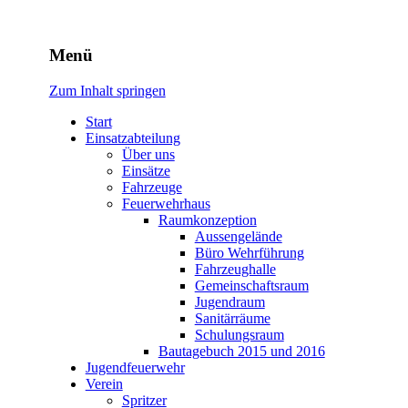
Freiwillige Feuerwehr
Menü
Rodheim v.d.H.
Zum Inhalt springen
Start
Einsatzabteilung
Über uns
Einsätze
Fahrzeuge
Feuerwehrhaus
Raumkonzeption
Aussengelände
Büro Wehrführung
Fahrzeughalle
Gemeinschaftsraum
Jugendraum
Sanitärräume
Schulungsraum
Bautagebuch 2015 und 2016
Jugendfeuerwehr
Verein
Spritzer