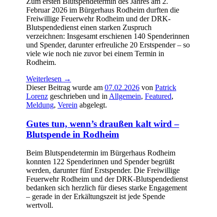
Zum ersten Blutspendetermin des Jahres am 2.
Februar 2026 im Bürgerhaus Rodheim durften die
Freiwillige Feuerwehr Rodheim und der DRK-
Blutspendedienst einen starken Zuspruch
verzeichnen: Insgesamt erschienen 140 Spenderinnen
und Spender, darunter erfreuliche 20 Erstspender – so
viele wie noch nie zuvor bei einem Termin in
Rodheim.
Weiterlesen
→
Dieser Beitrag wurde am
07.02.2026
von
Patrick
Lorenz
geschrieben und in
Allgemein
,
Featured
,
Meldung
,
Verein
abgelegt.
Gutes tun, wenn’s draußen kalt wird –
Blutspende in Rodheim
Beim Blutspendetermin im Bürgerhaus Rodheim
konnten 122 Spenderinnen und Spender begrüßt
werden, darunter fünf Erstspender. Die Freiwillige
Feuerwehr Rodheim und der DRK-Blutspendedienst
bedanken sich herzlich für dieses starke Engagement
– gerade in der Erkältungszeit ist jede Spende
wertvoll.