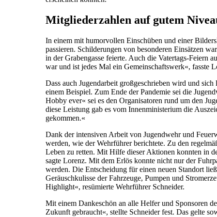
Mitgliederzahlen auf gutem Nivea
In einem mit humorvollen Einschüben und einer Bilders
passieren. Schilderungen von besonderen Einsätzen war
in der Grabengasse feierte. Auch die Vatertags-Feiern
war und ist jedes Mal ein Gemeinschaftswerk«, fasste
Dass auch Jugendarbeit großgeschrieben wird und sich 
einem Beispiel. Zum Ende der Pandemie sei die Jugen
Hobby ever« sei es den Organisatoren rund um den Ju
diese Leistung gab es vom Innenministerium die Auszei
gekommen.«
Dank der intensiven Arbeit von Jugendwehr und Feuerwe
werden, wie der Wehrführer berichtete. Zu den regelmäß
Leben zu retten. Mit Hilfe dieser Aktionen konnten in 
sagte Lorenz. Mit dem Erlös konnte nicht nur der Fuhrp
werden. Die Entscheidung für einen neuen Standort lie
Geräuschkulisse der Fahrzeuge, Pumpen und Stromerzeug
Highlight«, resümierte Wehrführer Schneider.
Mit einem Dankeschön an alle Helfer und Sponsoren der 
Zukunft gebraucht«, stellte Schneider fest. Das gelte sow