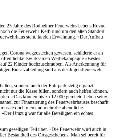
etzten 25 Jahre des Rodheimer Feuerwehr-Lebens Revue
m noch die Feuerwehr-Kerb rund um den alten Standort
 Feuerwehrhaus steht, fanden Erwähnung. »Der Aufbau
wegen Corona wegzustecken gewesen, schilderte er an
r öffentlichkeitswirksamen Werbekampagne »Bestes
 auf 22 Kinder hochzuschrauben. Als Anerkennung für
igen Einsatzabteilung sind aus der Jugendfeuerwehr
alten, sondern auch der Fuhrpark stetig ergänzt
icht nur die Kasse füllen, sondern auch helfen können,
rden. »Das können bis zu 12 000 gerettete Leben sein«,
nanteil zur Finanzierung des Feuerwehrhauses beschafft
– musste doch niemand mehr die abendliche
»Der Umzug war für alle Beteiligten ein echtes
zum geselligen Teil über. »Die Feuerwehr wird auch in
ller Bestandteil des Ortsgeschehens. Man sei bereit für