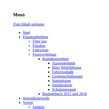
Freiwillige Feuerwehr Rodhe
Menü
Zum Inhalt springen
Start
Einsatzabteilung
Über uns
Einsätze
Fahrzeuge
Feuerwehrhaus
Raumkonzeption
Aussengelände
Büro Wehrführung
Fahrzeughalle
Gemeinschaftsraum
Jugendraum
Sanitärräume
Schulungsraum
Bautagebuch 2015 und 2016
Jugendfeuerwehr
Verein
Spritzer