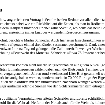
u
how angereicherten Vortrag ließen die beiden Redner vor allem die l
en ebenso dabei wie ein Rückblick auf die Zeiten, als man in Rodhei
 auf dem Hartplatz hinter der Erich-Kästner-Schule, wo heute das neue
 Lorenz angesichts immer knapper werdenden Ressourcen zusammen.
lohnt, berichtete Martin Schneider. Auch hier seien Einschränkungen 
dwehr auf gerade einmal drei Kinder zusammengeschrumpft. Dank eine
gendwart Lorenz Tugend gelungen, die Zahl innerhalb weniger Wochen
chnung »Feuerwehr des Monats«. Schneider: »Etwa 75 Prozent der heut
hrverein konnten nicht nur die Mitgliederzahlen auf gutem Niveau geh
igen Einnahmequellen zählen dabei auch die Blutspende-Termine, die n
den vergangenen zehn Jahren rund zweitausend Liter Blut gesammelt we
ark instandgehalten werden, sondern auch ein 70 000 Euro großer Eige
ß auch die Konflikte mit den unmittelbaren Nachbarn weniger werden 
er aushalten oder die Sirenen vor den Schlafzimmerfenstern ertragen. 
Jubiläums-Veranstaltungen leiteten Schneider und Lorenz schließlich 
ohl für die Wehr als Helfer in der Not als auch für die Wehr als kulture