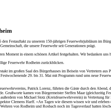
dheim
5 den Festauftakt zu unserem 150-jährigen Feuerwehrjubiläum im Bürg
emeinschaft, die unsere Feuerwehr seit Generationen prägt.
ren Moment in einem schönen Artikel festgehalten. Wir bedanken uns he
illige Feuerwehr Rodheim zurückblicken.
akt im großen Saal des Bürgerhauses im Beisein von Vertretern aus Pol
s am Festwochenende 29. bis 31. Mai mit Programm rund ums neue Feuer
Feuerwehrvereins, Patrick Lorenz, führten die Gäste durch den Abend
de. Grußworte kamen von Bürgermeister Steffen Maar (gleichzeitig Feu
 außerdem von Michael Stotz (Kreisfeuerwehrverein) in Vertretung für
ektor Clemens Harff. »An Tagen wie diesem wissen wir und erleben es
ie Wehren von Rodheim und Rosbach noch im Tagesverlauf hatten lösch