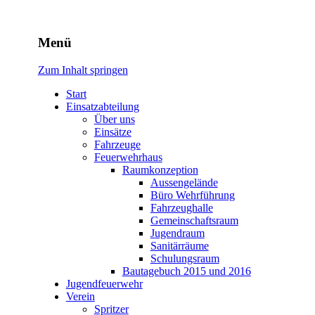
Freiwillige Feuerwehr
Menü
Rodheim v.d.H.
Zum Inhalt springen
Start
Einsatzabteilung
Über uns
Einsätze
Fahrzeuge
Feuerwehrhaus
Raumkonzeption
Aussengelände
Büro Wehrführung
Fahrzeughalle
Gemeinschaftsraum
Jugendraum
Sanitärräume
Schulungsraum
Bautagebuch 2015 und 2016
Jugendfeuerwehr
Verein
Spritzer