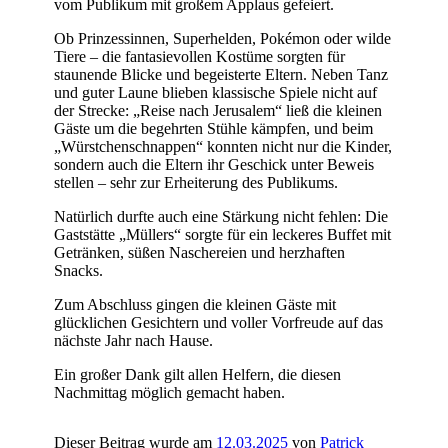
vom Publikum mit großem Applaus gefeiert.
Ob Prinzessinnen, Superhelden, Pokémon oder wilde
Tiere – die fantasievollen Kostüme sorgten für
staunende Blicke und begeisterte Eltern. Neben Tanz
und guter Laune blieben klassische Spiele nicht auf
der Strecke: „Reise nach Jerusalem“ ließ die kleinen
Gäste um die begehrten Stühle kämpfen, und beim
„Würstchenschnappen“ konnten nicht nur die Kinder,
sondern auch die Eltern ihr Geschick unter Beweis
stellen – sehr zur Erheiterung des Publikums.
Natürlich durfte auch eine Stärkung nicht fehlen: Die
Gaststätte „Müllers“ sorgte für ein leckeres Buffet mit
Getränken, süßen Naschereien und herzhaften
Snacks.
Zum Abschluss gingen die kleinen Gäste mit
glücklichen Gesichtern und voller Vorfreude auf das
nächste Jahr nach Hause.
Ein großer Dank gilt allen Helfern, die diesen
Nachmittag möglich gemacht haben.
Dieser Beitrag wurde am
12.03.2025
von
Patrick