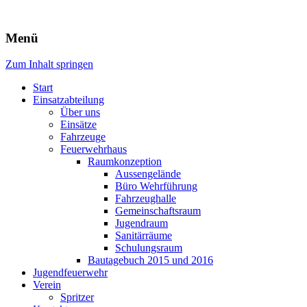
Freiwillige Feuerwehr Rodheim
Menü
v.d.H.
Zum Inhalt springen
Start
Einsatzabteilung
Über uns
Einsätze
Fahrzeuge
Feuerwehrhaus
Raumkonzeption
Aussengelände
Büro Wehrführung
Fahrzeughalle
Gemeinschaftsraum
Jugendraum
Sanitärräume
Schulungsraum
Bautagebuch 2015 und 2016
Jugendfeuerwehr
Verein
Spritzer