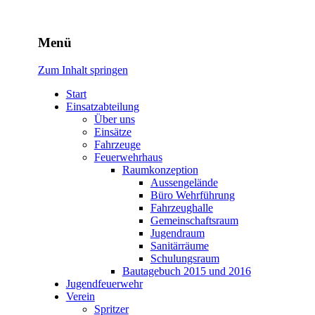
Freiwillige Feuerwehr
Menü
Rodheim v.d.H.
Zum Inhalt springen
Start
Einsatzabteilung
Über uns
Einsätze
Fahrzeuge
Feuerwehrhaus
Raumkonzeption
Aussengelände
Büro Wehrführung
Fahrzeughalle
Gemeinschaftsraum
Jugendraum
Sanitärräume
Schulungsraum
Bautagebuch 2015 und 2016
Jugendfeuerwehr
Verein
Spritzer