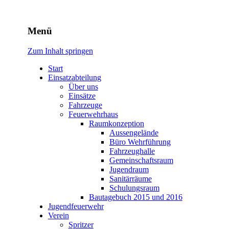
Freiwillige Feuerwehr Rodhe
Menü
Zum Inhalt springen
Start
Einsatzabteilung
Über uns
Einsätze
Fahrzeuge
Feuerwehrhaus
Raumkonzeption
Aussengelände
Büro Wehrführung
Fahrzeughalle
Gemeinschaftsraum
Jugendraum
Sanitärräume
Schulungsraum
Bautagebuch 2015 und 2016
Jugendfeuerwehr
Verein
Spritzer