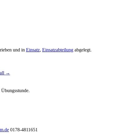
rieben und in
Einsatz
,
Einsatzabteilung
abgelegt.
all
→
ur Übungsstunde.
im.de
0178-4811651