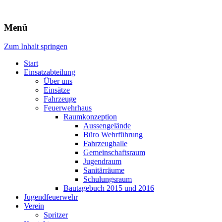
Freiwillige Feuerwehr Rodheim
Menü
v.d.H.
Zum Inhalt springen
Start
Einsatzabteilung
Über uns
Einsätze
Fahrzeuge
Feuerwehrhaus
Raumkonzeption
Aussengelände
Büro Wehrführung
Fahrzeughalle
Gemeinschaftsraum
Jugendraum
Sanitärräume
Schulungsraum
Bautagebuch 2015 und 2016
Jugendfeuerwehr
Verein
Spritzer